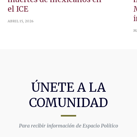
el ICE
M
i
ABRIL 15, 2026
M
ÚNETE A LA
COMUNIDAD
Para recibir información de Espacio Político