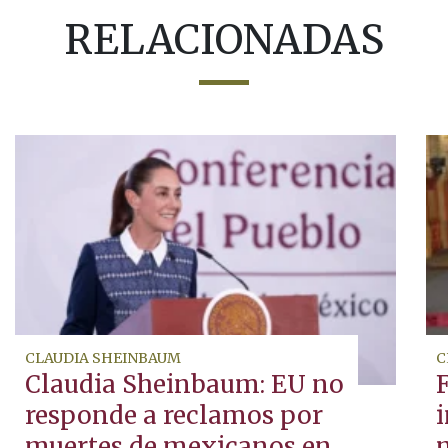
RELACIONADAS
CLAUDIA SHEINBAUM
C
Claudia Sheinbaum: EU no
responde a reclamos por
i
muertes de mexicanos en