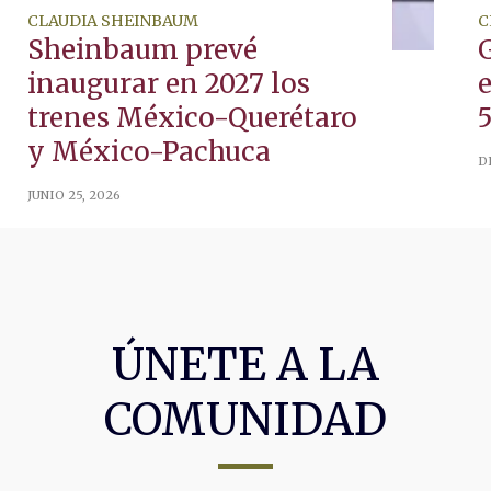
CLAUDIA SHEINBAUM
C
Sheinbaum prevé
inaugurar en 2027 los
trenes México-Querétaro
5
y México-Pachuca
D
JUNIO 25, 2026
ÚNETE A LA
COMUNIDAD