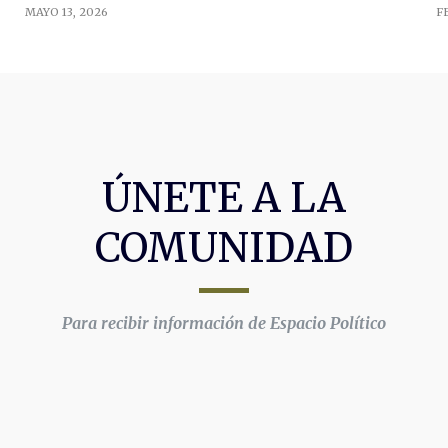
MAYO 13, 2026
F
ÚNETE A LA
COMUNIDAD
Para recibir información de Espacio Político