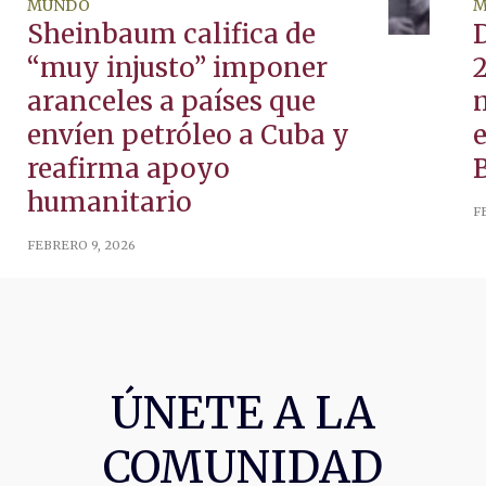
MUNDO
M
Sheinbaum califica de
“muy injusto” imponer
2
aranceles a países que
envíen petróleo a Cuba y
reafirma apoyo
humanitario
F
FEBRERO 9, 2026
ÚNETE A LA
COMUNIDAD