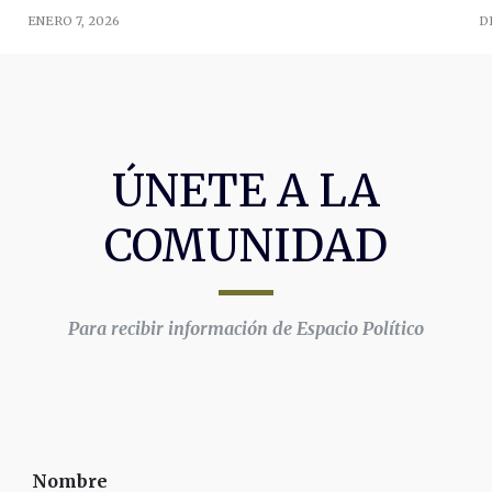
ENERO 7, 2026
D
ÚNETE A LA
COMUNIDAD
Para recibir información de Espacio Político
Nombre