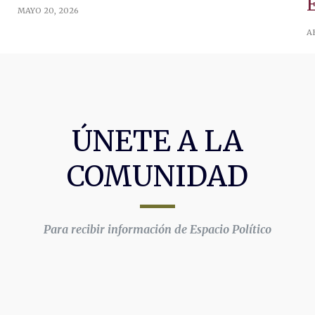
E
MAYO 20, 2026
A
ÚNETE A LA
COMUNIDAD
Para recibir información de Espacio Político