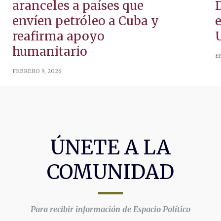
aranceles a países que
envíen petróleo a Cuba y
reafirma apoyo
humanitario
E
FEBRERO 9, 2026
ÚNETE A LA
COMUNIDAD
Para recibir información de Espacio Político