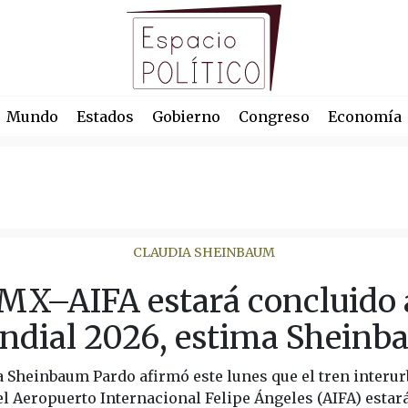
Mundo
Estados
Gobierno
Congreso
Economía
CLAUDIA SHEINBAUM
MX–AIFA estará concluido a
dial 2026, estima Shein
a Sheinbaum Pardo afirmó este lunes que el tren interur
l Aeropuerto Internacional Felipe Ángeles (AIFA) esta