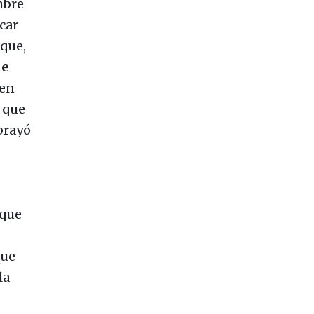
mbre
car
que,
de
ben
 que
brayó
 que
que
la