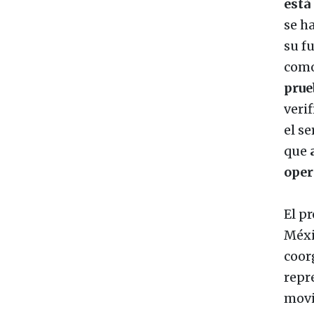
está
se h
su f
como
prue
veri
el s
que
oper
El p
Méxi
coor
repr
movi