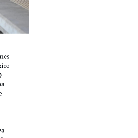
unes
xico
)
pa
e
ya