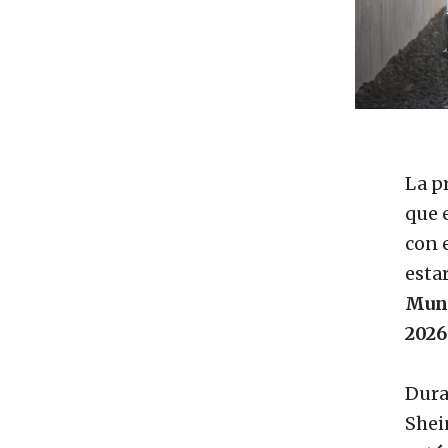
La p
que 
con 
esta
Mund
2026
Dura
Shei