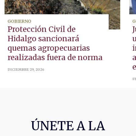
GOBIERNO
G
Protección Civil de
Hidalgo sancionará
u
quemas agropecuarias
realizadas fuera de norma
a
e
DICIEMBRE 29, 2026
F
ÚNETE A LA