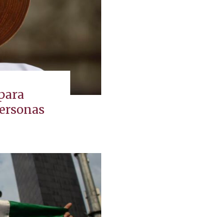
 para
personas